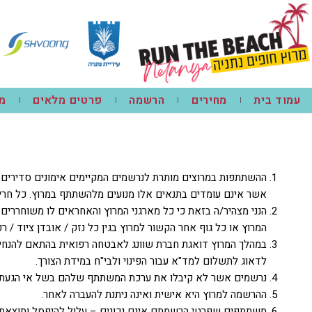
לתוכן
עמוד בית
מחירים
הרשמה
פרטים מלאים
מפ
ההשתתפות במרוצים מותרת לנרשמים המקיימים אימונים סדירים, מצ
אשר אינם עומדים בתנאים אלו מנועים מלהשתתף במרוץ. כל חרי
הנני מצהיר/ה בזאת כי כל מארגני המרוץ והאחראים לו משוחררים מ
המרוץ או כל גוף אחר הקשור למרוץ בגין כל נזק / אובדן ציוד / 
במהלך המרוץ דואגת חברת שוונג לאבטחה רפואית בהתאם להנחיות 
לדאוג לתשלום למד"א עבור הפינוי ולבי"ח במידת הצורך.
נרשמים אשר לא קיבלו את ערכת המשתתף שלהם בשל אי הגעתם ולא ביטלו את הרשמתם, יוכל
ההרשמה למרוץ היא אישית ואינה ניתנת להעברה לאחר.
משתתפים שפרטי הרשמתם אינם נכונים – עלול להיפסל ותוצאתו ל