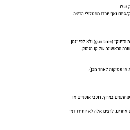
 שלו.
סיום ואף יורדו ממסלולי הריצה
קביעת זוכים ופרסים – המנצחים במקצים השונים המפורטים באתר המרוץ יקבעו בהתאם לקריטריון הקבוע בחוקי ה – IAAF, היינו: לפי "זמן ירית הזינוק" (gun time) ולא לפי "זמן
 בשורה הראשונה של קו הזינוק.
 או פסיקות לאחר מכן).
שתתפים במרוץ, רוכבי אופניים או
 אחרים. לרצים אלה לא יוחזרו דמי