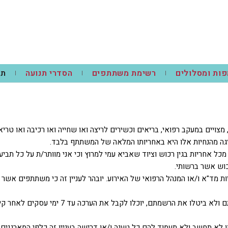
ות ומסלולים
רשימת משתתפים
הסדרי תנועה
תק
ויים במעקב רפואי, בריאים וכשירים לריצה ואו שחייה ואו רכיבה ואו טריא
גה מהנחיות אלו היא באחריותו המלאה של המשתתף בלבד.
כל אחריות בגין רכוש וציוד שאביא עמי למרוץ וכי אני מוותר/ת על כל תביע
רכוש אשר ברשותי.
מד"א ו/או המנהל הרפואי של האירוע. יובהר לעניין זה כי משתתפים אשר י
ו לקבל את הערכה עד 7 ימי עסקים לאחר קיום המרוץ במשרדי שוונג בלבד.
א תחשב ולא תעמוד להם כל טענה ו/או דרישה בעניין זה כלפי המארגנים.