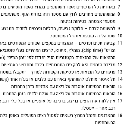
באחריות כל הנרשמים אשר משתתפים במרוץ ואשר מופיעים ברש
המשתתפים מחויבים לרוץ עם מספר חזה בחזית הגוף. משתתפים של
מטעמי אבטחה, בטיחות וביטוח.
לתשומת לבכם – חלוקת גביעים, מדליות ופרסים לזוכים תתבצע ב
שנת הלידה קובעת את גיל המשתתף.
הצ'יפ" (chip time). מומלץ, איפוא, לרצים המהירים
התוצאות של המנצחים בקטגוריות הגיל ימדדו לפי "זמן הצ'יפ" ((chip time, והם יהיו זכאים לגביעים/מדליות כמפורט באתר המרוץ.
מדידת הזמנים היא למקצים התחרותיים בלבד ותתבצע באמצעות ש
ערעורים על תוצאות או פסיקות הקשורות למרוץ – יתקבלו בשטח ה
חל איסור מוחלט להשתתף באירוע עם כלבים או בע"ח אחר (קשורי
הוראות הבטיחות אוסרות על ריצה עם אוזניות בזמן התחרות.
הוראות הבטיחות אוסרות על ריצה עם עגלת ילדים בזמן התחרות.
אין ללוות את הרצים בריצה, ברכיבה על אופניים או בכל כלי רכב 
רכב אחר – ייפסלו.
המארגנים ומנהל המרוץ רשאים לפסול רצים הפועלים באופן בלתי ס
ההשתתפות.